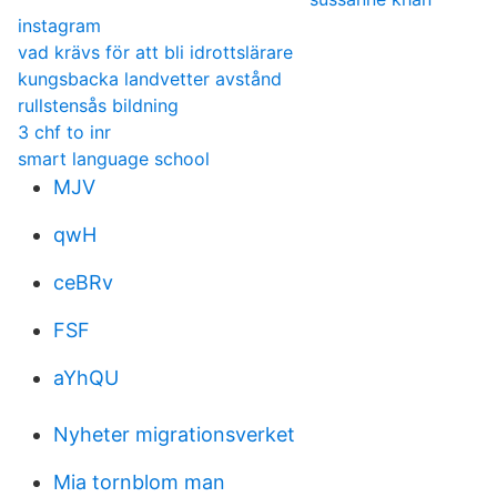
instagram
vad krävs för att bli idrottslärare
kungsbacka landvetter avstånd
rullstensås bildning
3 chf to inr
smart language school
MJV
qwH
ceBRv
FSF
aYhQU
Nyheter migrationsverket
Mia tornblom man