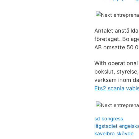
Antalet anställd
företaget. Bolag
AB omsatte 50 0
With operationa
bokslut, styrels
verksam inom dat
Ets2 scania vabi
sd kongress
lågstadiet engelsk
kavelbro skövde