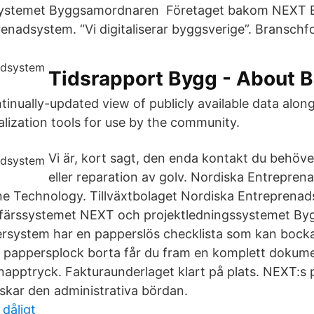
systemet Byggsamordnaren Företaget bakom NEXT En
enadsystem. “Vi digitaliserar byggsverige”. Branschf
Tidsrapport Bygg - About 
tinually-updated view of publicly available data alon
alization tools for use by the community.
Vi är, kort sagt, den enda kontakt du behöve
eller reparation av golv. Nordiska Entrepre
ne Technology. Tillväxtbolaget Nordiska Entreprena
färssystemet NEXT och projektledningssystemet B
system har en papperslös checklista som kan bockas
t pappersplock borta får du fram en komplett dokum
napptryck. Fakturaunderlaget klart på plats. NEXT:s
skar den administrativa bördan.
 dåligt