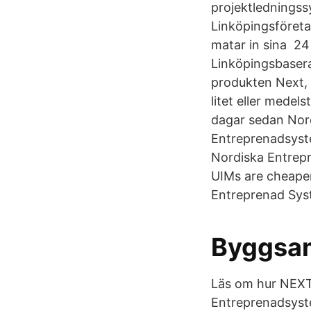
projektledningss
Linköpingsföreta
matar in sina 24
Linköpingsbaser
produkten Next, 
litet eller medel
dagar sedan Nor
Entreprenadsyst
Nordiska Entrepr
UIMs are cheaper
Entreprenad Sys
Byggsam
Läs om hur NEXT 
Entreprenadsyst