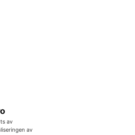
ro
ts av
liseringen av