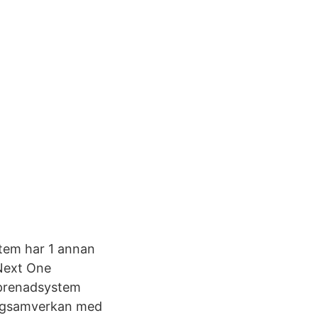
tem har 1 annan
 Next One
eprenadsystem
yggsamverkan med