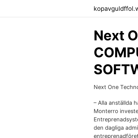
kopavguldffol.
Next O
COMPU
SOFT
Next One Techno
– Alla anställda
Monterro investe
Entreprenadsyste
den dagliga admin
entreprenadföret