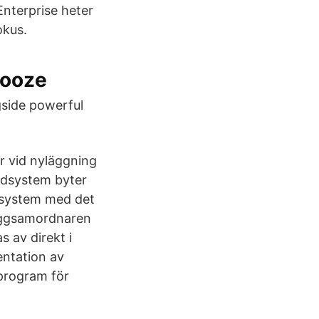
terprise heter
okus.
Booze
gside powerful
r vid nyläggning
nadsystem byter
dsystem med det
yggsamordnaren
 av direkt i
entation av
 program för