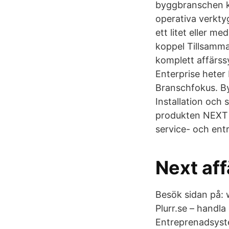
byggbranschen k
operativa verkty
ett litet eller m
koppel Tillsamma
komplett affärs
Enterprise heter
Branschfokus. B
Installation och
produkten NEXT s
service- och en
Next af
Besök sidan på:
Plurr.se – handla
Entreprenadsyst