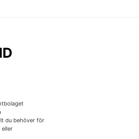
ND
ntbolaget
a
t du behöver för
 eller