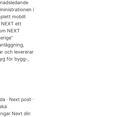
knadsledande
ministrationen i
mplett mobilt
r NEXT ett
akom NEXT
erige”
anläggning,
ar och levererar
yg för bygg-,
a · Next post ·
iska
ngar Next din