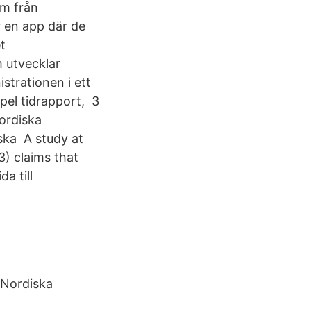
em från
r en app där de
t
 utvecklar
strationen i ett
mpel tidrapport, 3
ordiska
ka A study at
) claims that
a till
 Nordiska