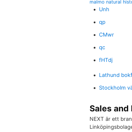
malmo natural his
Unh
qp
CMwr
qc
fHTdj
Lathund bokf
Stockholm vä
Sales and
NEXT är ett bran
Linköpingsbolage