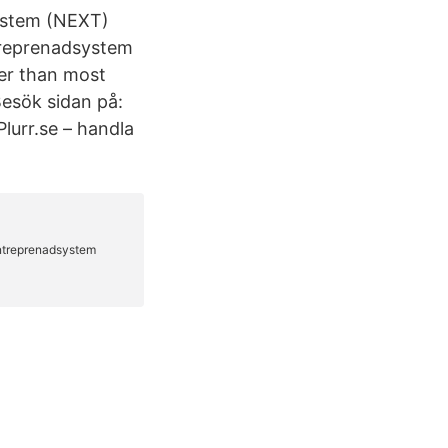
ystem (NEXT)
treprenadsystem
per than most
Besök sidan på:
lurr.se – handla