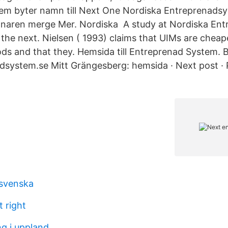
em byter namn till Next One Nordiska Entreprenads
aren merge Mer. Nordiska A study at Nordiska En
 the next. Nielsen ( 1993) claims that UIMs are chea
ds and that they. Hemsida till Entreprenad System. 
ystem.se Mitt Grängesberg: hemsida · Next post · P
 svenska
t right
g i uppland