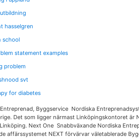
utbildning
t hasselgren
n school
oblem statement examples
g problem
shnood svt
apy for diabetes
Entreprenad, Byggservice Nordiska Entreprenadsys
rige. Det som ligger närmast Linköpingskontoret är
 Linköping. Next One Snabbväxande Nordiska Entr
e affärssystemet NEXT förvärvar väletablerade B