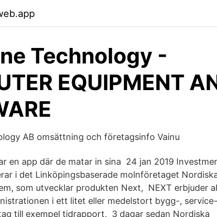
web.app
ne Technology -
TER EQUIPMENT A
WARE
logy AB omsättning och företagsinfo Vainu
 har en app där de matar in sina 24 jan 2019 Investme
rar i det Linköpingsbaserade molnföretaget Nordisk
m, som utvecklar produkten Next, NEXT erbjuder all
istrationen i ett litet eller medelstort bygg-, service-
ag till exempel tidrapport, 3 dagar sedan Nordiska