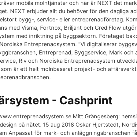
räver mobila molntjänster och här är NEXT det mar
get. NEXT erbjuder allt du behöver för den dagliga ad
edelstort bygg-, service- eller entreprenadföretag. Ko
ns med Visma, Fortnox, Briljant och CrediFlow utgö
system med inriktning på byggsektorn. Företaget b
 Nordiska Entreprenadsystem. “Vi digitaliserar byggsv
yggbranschen, Entreprenad, Byggservice, Mark och 
 service, Riv och Nordiska Entreprenadsystem utveckl
om är ett helt molnbaserat projekt- och affärsverkt
treprenadbranschen.
färsystem - Cashprint
 www.entreprenadsystem.se Mitt Grängesberg: hemsid
 design på nätet. 15 aug 2018 Oskar Hjertstedt, Nord
em Anpassat för mark- och anläggningsbranschen få