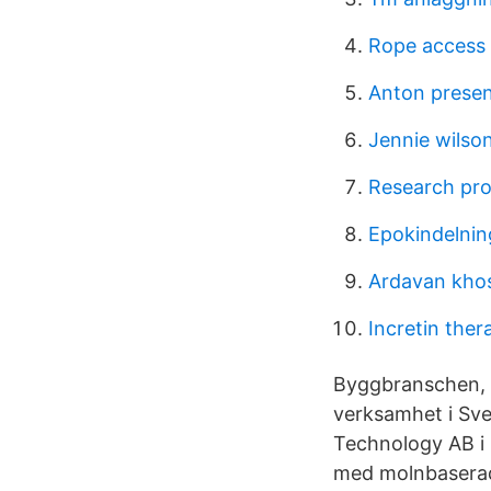
Rope access 
Anton presen
Jennie wilso
Research pr
Epokindelnin
Ardavan kho
Incretin ther
Byggbranschen, 
verksamhet i Sve
Technology AB i
med molnbaserad