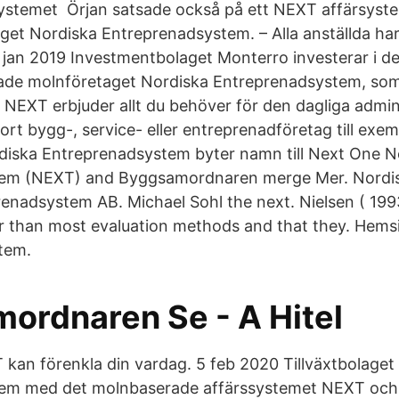
ystemet Örjan satsade också på ett NEXT affärsyst
get Nordiska Entreprenadsystem. – Alla anställda ha
 jan 2019 Investmentbolaget Monterro investerar i de
ade molnföretaget Nordiska Entreprenadsystem, som
NEXT erbjuder allt du behöver för den dagliga admini
stort bygg-, service- eller entreprenadföretag till exe
diska Entreprenadsystem byter namn till Next One N
em (NEXT) and Byggsamordnaren merge Mer. Nordis
enadsystem AB. Michael Sohl the next. Nielsen ( 1993
 than most evaluation methods and that they. Hemsid
tem.
ordnaren Se - A Hitel
kan förenkla din vardag. 5 feb 2020 Tillväxtbolaget
em med det molnbaserade affärssystemet NEXT och