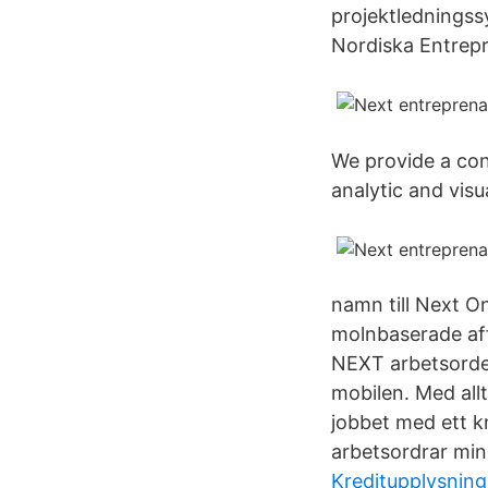
projektlednings
Nordiska Entrepr
We provide a con
analytic and visu
namn till Next O
molnbaserade af
NEXT arbetsorder
mobilen. Med all
jobbet med ett k
arbetsordrar min
Kreditupplysning