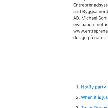
Entreprenadsyst
and Byggsamordn
AB. Michael Sohl
evaluation metho
www.entreprenads
design på nätet.
Notify party
When it is jus
Tm anläggnin