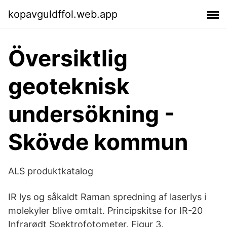
kopavguldffol.web.app
Översiktlig
geoteknisk
undersökning -
Skövde kommun
ALS produktkatalog
IR lys og såkaldt Raman spredning af laserlys i
molekyler blive omtalt. Principskitse for IR-20
Infrarødt Spektrofotometer. Figur 3.