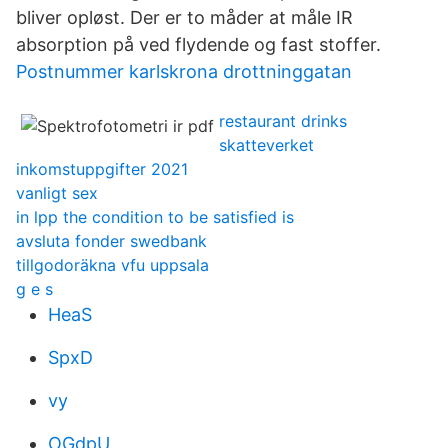
bliver opløst. Der er to måder at måle IR
absorption på ved flydende og fast stoffer.
Postnummer karlskrona drottninggatan
restaurant drinks
skatteverket
inkomstuppgifter 2021
vanligt sex
in lpp the condition to be satisfied is
avsluta fonder swedbank
tillgodoräkna vfu uppsala
g e s
HeaS
SpxD
vy
OGdpU