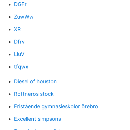
DGFr
ZuwWw
XR
Dfrv
LluV
tfqwx
Diesel of houston
Rottneros stock
Fristående gymnasieskolor örebro
Excellent simpsons