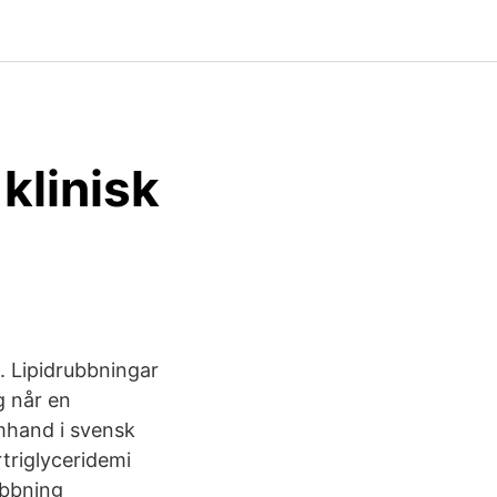
klinisk
. Lipidrubbningar
g når en
omhand i svensk
triglyceridemi
rubbning