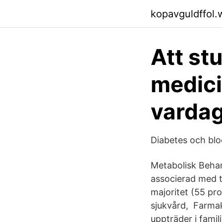
kopavguldffol.
Att st
medici
vardag
Diabetes och blo
Metabolisk Behand
associerad med ty
majoritet (55 pr
sjukvård, Farmako
uppträder i fami