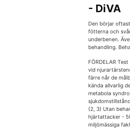
- DiVA
Den börjar oftast
fötterna och svå
underbenen. Äve
behandling. Beha
FÖRDELAR Test f
vid njurartärste
färre når de målb
kända allvarlig d
metabola syndro
sjukdomstillstån
(2, 3) Utan beh
hjärtattacker - 
miljömässiga fak