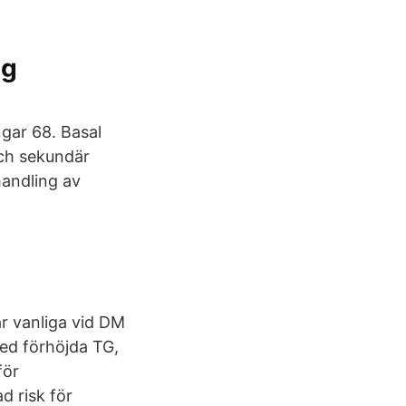
ng
ngar 68. Basal
och sekundär
handling av
är vanliga vid DM
ed förhöjda TG,
för
d risk för