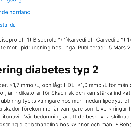
nde norrland
ställda
isoprolol . 1) Bisoprolol*) 1)karvedilol . Carvedilol*) 
te mot lipidrubbning hos unga. Publicerad: 15 Mars 20
ring diabetes typ 2
ider, >1,7 mmol/L, och lågt HDL, <1,0 mmol/L för män
r, är indikatorer för ökad risk och kan stärka indikat
idrubbning tycks vanligare hos män medan lipodystrofi
verskador förekommer är vanligare som biverkningar 
itonavir. Vår bedömning är att de beskrivna skillnad
dosering eller behandling hos kvinnor och män. • Beh