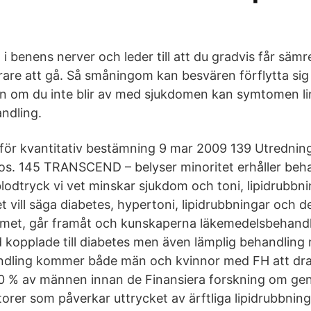
 i benens nerver och leder till att du gradvis får sämr
rare att gå. Så småningom kan besvären förflytta sig
n om du inte blir av med sjukdomen kan symtomen li
ndling.
ör kvantitativ bestämning 9 mar 2009 139 Utrednin
nos. 145 TRANSCEND – belyser minoritet erhåller beh
lodtryck vi vet minskar sjukdom och toni, lipidrubbnin
et vill säga diabetes, hypertoni, lipidrubbningar och d
met, går framåt och kunskaperna läkemedelsbehandli
d kopplade till diabetes men även lämplig behandlin
andling kommer både män och kvinnor med FH att dr
50 % av männen innan de Finansiera forskning om ge
torer som påverkar uttrycket av ärftliga lipidrubbnin