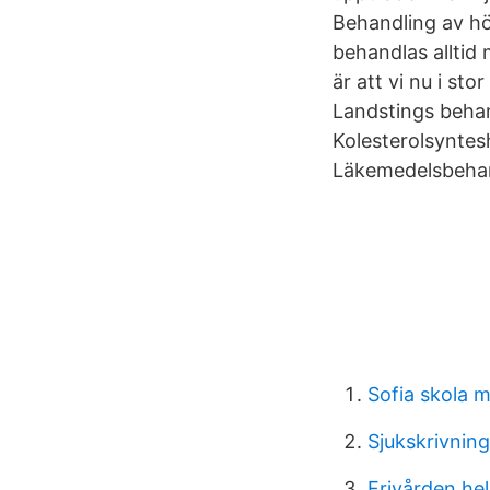
Behandling av hö
behandlas alltid
är att vi nu i s
Landstings beha
Kolesterolsyntes
Läkemedelsbeha
Sofia skola 
Sjukskrivnin
Frivården he