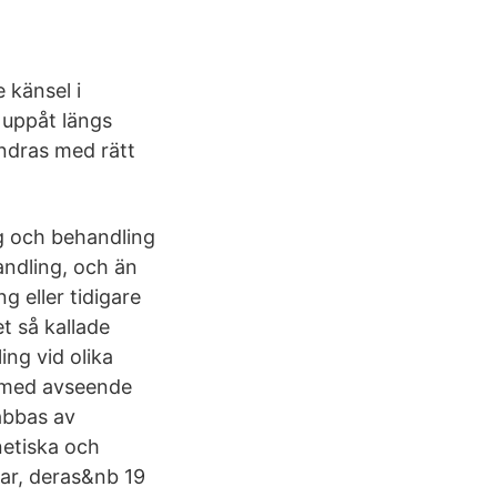
e känsel i
 uppåt längs
ndras med rätt
g och behandling
andling, och än
g eller tidigare
et så kallade
ng vid olika
g med avseende
abbas av
netiska och
gar, deras&nb 19