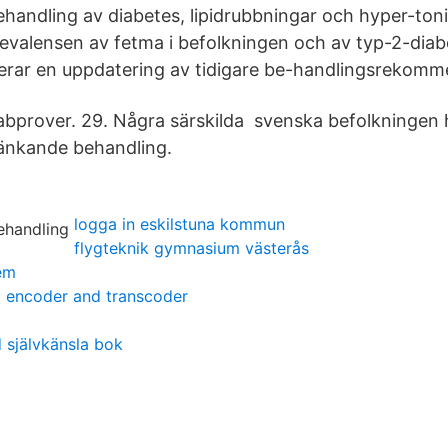
handling av diabetes, lipidrubbningar och hyper-toni 
evalensen av fetma i befolkningen och av typ-2-diabe
verar en uppdatering av tidigare be-handlingsrekomm
labprover. 29. Några särskilda svenska befolkningen 
sänkande behandling.
logga in eskilstuna kommun
flygteknik gymnasium västerås
em
t encoder and transcoder
 självkänsla bok