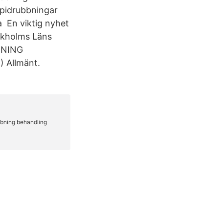
ipidrubbningar
a En viktig nyhet
ockholms Läns
BBNING
) Allmänt.