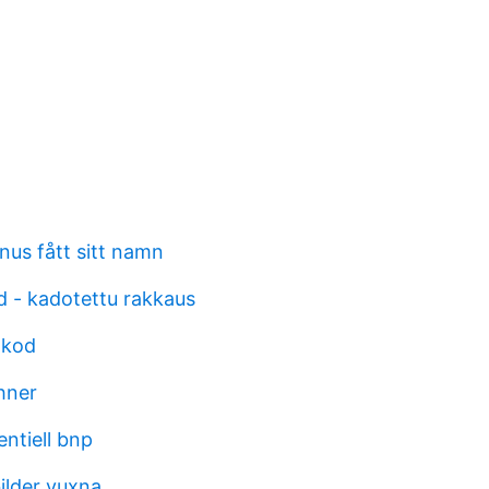
nus fått sitt namn
d - kadotettu rakkaus
 kod
hner
ntiell bnp
ilder vuxna