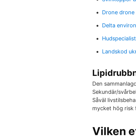
Drone drone 
Delta enviro
Hudspecialis
Landskod uk
Lipidrubb
Den sammanlagda 
Sekundär/svårbeh
Såväl livstilsbe
mycket hög risk 
Vilken e