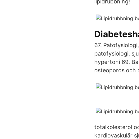
lipidrubbning!
Diabetes
67. Patofysiologi
patofysiologi, s
hypertoni 69. Ba
osteoporos och o
totalkolesterol o
kardiovaskulär sj