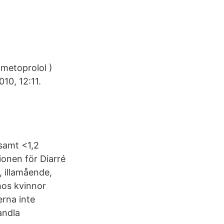
1)metoprolol )
10, 12:11.
 samt <1,2
ionen för Diarré
, illamående,
hos kvinnor
erna inte
andla