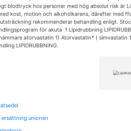
gt blodtryck hos personer med hög absolut risk är L
 med kost, motion och alkoholkarens, därefter med ff
tor utsträckning rekommenderar behandling enligt. St
ndlingsprogram för akuta 1 Lipidrubbning LIPIDRU
hämmare atorvastatin 1) Atorvastatin* ) simvastatin 1
ndling LIPIDRUBBNING.
matsedel
g ersättning unionen
lsingborg