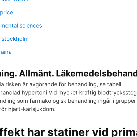
price
nmental sciences
t stockholm
raina
ning. Allmänt. Läkemedelsbehand
risken är avgörande för behandling, se tabell.
andlad hypertoni Vid mycket kraftig blodtryckssteg
handling som farmakologisk behandling ingår i grupp
för hjärt-kärlsjukdom.
ffekt har statiner vid pri