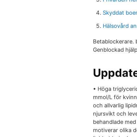
Skyddat boe
Hälsovård an
Betablockerare. b
Genblockad hjälp
Uppdate
• Höga triglycer
mmol/L för kvinno
och allvarlig lip
njursvikt och le
behandlade med r
motiverar olika 