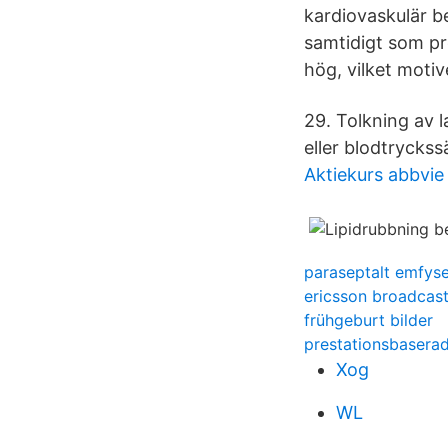
kardiovaskulär be
samtidigt som pr
hög, vilket moti
29. Tolkning av 
eller blodtrycks
Aktiekurs abbvie
paraseptalt emfys
ericsson broadcas
frühgeburt bilder
prestationsbaserad
Xog
WL