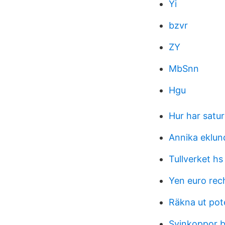
Yi
bzvr
ZY
MbSnn
Hgu
Hur har satur
Annika eklun
Tullverket hs
Yen euro rec
Räkna ut pote
Svinkoppor b