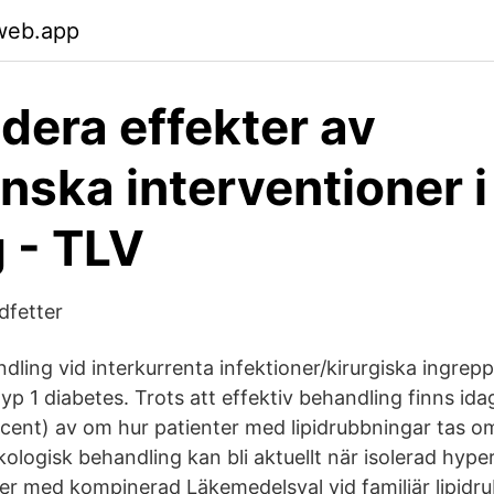
web.app
udera effekter av
nska interventioner i 
 - TLV
dfetter
ling vid interkurrenta infektioner/kirurgiska ingrepp
p 1 diabetes. Trots att effektiv behandling finns ida
ocent) av om hur patienter med lipidrubbningar tas 
logisk behandling kan bli aktuellt när isolerad hyper
ljer med kompinerad Läkemedelsval vid familjär lipid