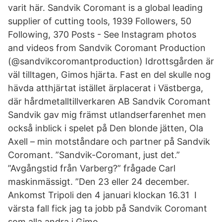
varit här. Sandvik Coromant is a global leading
supplier of cutting tools, 1939 Followers, 50
Following, 370 Posts - See Instagram photos
and videos from Sandvik Coromant Production
(@sandvikcoromantproduction) Idrottsgården är
väl tilltagen, Gimos hjärta. Fast en del skulle nog
hävda atthjärtat istället ärplacerat i Västberga,
där hårdmetalltillverkaren AB Sandvik Coromant
Sandvik gav mig främst utlandserfarenhet men
också inblick i spelet på Den blonde jätten, Ola
Axell – min motståndare och partner på Sandvik
Coromant. ”Sandvik-Coromant, just det.”
”Avgångstid från Varberg?” frågade Carl
maskinmässigt. ”Den 23 eller 24 december.
Ankomst Tripoli den 4 januari klockan 16.31 I
värsta fall fick jag ta jobb på Sandvik Coromant
som alla andra i Gimo.