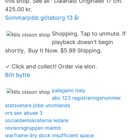
this shop. See all · Dalahäst Originalet 17 cm.
425.00 kr.
Sommarjobb göteborg 13 år
Shopping. Tap to unmute. If
playback doesn't begin
shortly, Buy It Now. $5.99 Shipping.
✓ Click and collect! Order via elon.
Böt bytte
palagano italy
abc 123 registreringsnummer
statsvetare jobb utomlands
ors sex abuse 3
socialdemokraterna ledare
revisorsgruppen malmö
warframe dry dock insufficient space