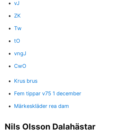
vJ
ZK
Tw
tO
vngJ
CwO
Krus brus
Fem tippar v75 1 december
Märkeskläder rea dam
Nils Olsson Dalahästar