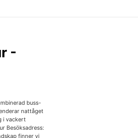
r -
ombinerad buss-
mmenderar nattåget
 i vackert
aur Besöksadress:
dskap finner vi