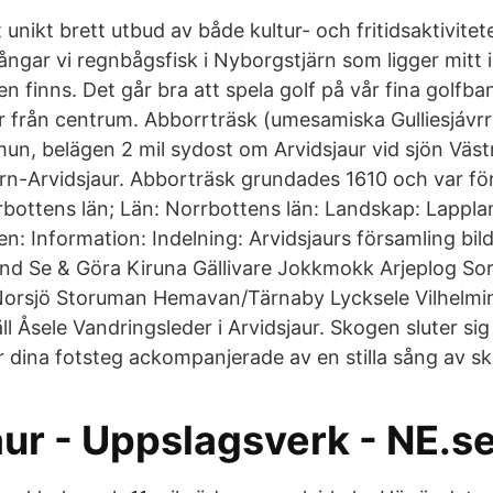
t unikt brett utbud av både kultur- och fritidsaktivit
ångar vi regnbågsfisk i Nyborgstjärn som ligger mitt i
n finns. Det går bra att spela golf på vår fina golfb
r från centrum. Abborrträsk (umesamiska Gulliesjávrri
un, belägen 2 mil sydost om Arvidsjaur vid sjön Väst
rn-Arvidsjaur. Abborträsk grundades 1610 och var för
rrbottens län; Län: Norrbottens län: Landskap: Lappla
n: Information: Indelning: Arvidsjaurs församling bil
nd Se & Göra Kiruna Gällivare Jokkmokk Arjeplog S
Norsjö Storuman Hemavan/Tärnaby Lycksele Vilhelmina/
l Åsele Vandringsleder i Arvidsjaur. Skogen sluter sig 
 dina fotsteg ackompanjerade av en stilla sång av sk
aur - Uppslagsverk - NE.s