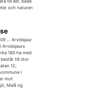
 till allt, både
eter och naturen
.se
-09 … Arvidsjaur
 Arvidsjaurs
rka 180 ha med
står till stor
atan 12,
n kommune i
ar mot
jö, Malå og