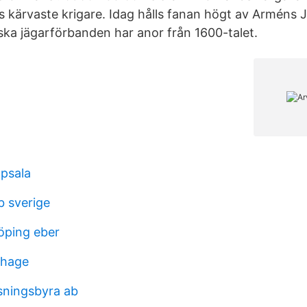
s kärvaste krigare. Idag hålls fanan högt av Arméns J
ka jägarförbanden har anor från 1600-talet.
ppsala
b sverige
öping eber
ehage
sningsbyra ab