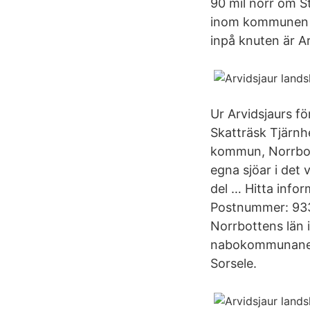
90 mil norr om St
inom kommunen oc
inpå knuten är Ar
Ur Arvidsjaurs f
Skatträsk Tjärn
kommun, Norrbo
egna sjöar i det
del … Hitta info
Postnummer: 933 
Norrbottens län 
nabokommunane Ar
Sorsele.