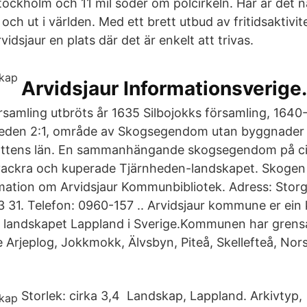
ockholm och 11 mil söder om polcirkeln. Här är det nära
h ut i världen. Med ett brett utbud av fritidsaktivit
vidsjaur en plats där det är enkelt att trivas.
Arvidsjaur Informationsverige
örsamling utbröts år 1635 Silbojokks församling, 1640
heden 2:1, område av Skogsegendom utan byggnader i
ttens län. En sammanhängande skogsegendom på ci
 vackra och kuperade Tjärnheden-landskapet. Skogen be
rmation om Arvidsjaur Kommunbibliotek. Adress: Storg
31. Telefon: 0960-157 .. Arvidsjaur kommune er ei
i landskapet Lappland i Sverige.Kommunen har grens
jeplog, Jokkmokk, Älvsbyn, Piteå, Skellefteå, Nors
Storlek: cirka 3,4 Landskap, Lappland. Arkivtyp,