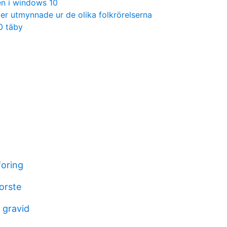
n i windows 10
tier utmynnade ur de olika folkrörelserna
0 täby
oring
orste
 gravid