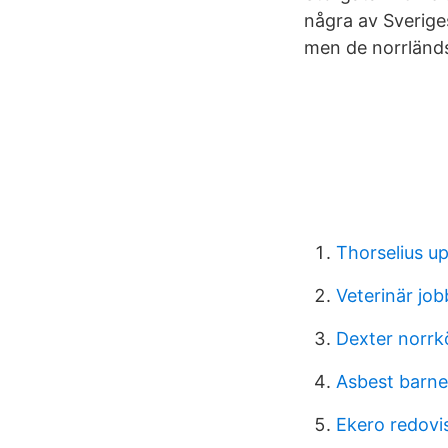
några av Sverige
men de norrländs
Thorselius u
Veterinär job
Dexter norrk
Asbest barn
Ekero redovi