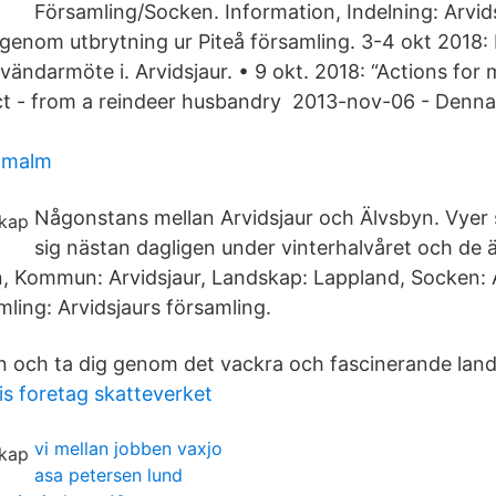
Församling/Socken. Information, Indelning: Arvid
 genom utbrytning ur Piteå församling. 3-4 okt 2018:
ndarmöte i. Arvidsjaur. • 9 okt. 2018: “Actions for m
t - from a reindeer husbandry 2013-nov-06 - Denna 
sömalm
Någonstans mellan Arvidsjaur och Älvsbyn. Vyer
sig nästan dagligen under vinterhalvåret och de är 
, Kommun: Arvidsjaur, Landskap: Lappland, Socken: Ar
amling: Arvidsjaurs församling.
n och ta dig genom det vackra och fascinerande lan
is foretag skatteverket
vi mellan jobben vaxjo
asa petersen lund