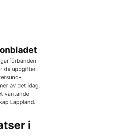
tonbladet
jägarförbanden
 de uppgifter i
stersund-
mer av det idag.
det väntande
skap Lappland.
tser i