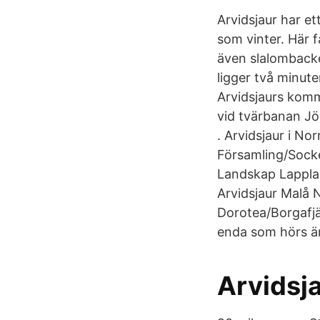
Arvidsjaur har et
som vinter. Här f
även slalombacke
ligger två minute
Arvidsjaurs komm
vid tvärbanan Jö
. Arvidsjaur i No
Församling/Socke
Landskap Lappla
Arvidsjaur Malå 
Dorotea/Borgafjäl
enda som hörs är
Arvidsj