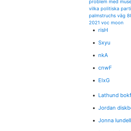
problem med muse
vilka politiska par
palmstruchs väg 8
2021 voc moon
risH
Sxyu
nkA
cnwF
EIxG
Lathund bokf
Jordan diskb
Jonna lundell