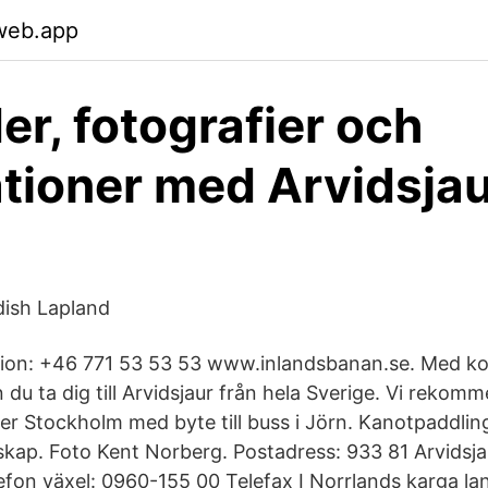
web.app
er, fotografier och
rationer med Arvidsjau
dish Lapland
tion: +46 771 53 53 53 www.inlandsbanan.se. Med k
n du ta dig till Arvidsjaur från hela Sverige. Vi reko
er Stockholm med byte till buss i Jörn. Kanotpaddling
skap. Foto Kent Norberg. Postadress: 933 81 Arvidsj
efon växel: 0960-155 00 Telefax I Norrlands karga lan