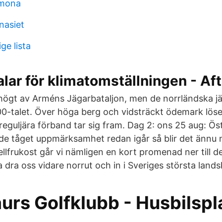
emona
nasiet
ge lista
alar för klimatomställningen - Af
 högt av Arméns Jägarbataljon, men de norrländska 
00-talet. Över höga berg och vidsträckt ödemark löser
 reguljära förband tar sig fram. Dag 2: ons 25 aug: Ö
de tåget uppmärksamhet redan igår så blir det ännu 
ellfrukost går vi nämligen en kort promenad ner till 
 dra oss vidare norrut och in i Sveriges största land
urs Golfklubb - Husbilspla