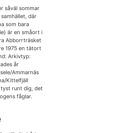
eter såväl sommar
 samhället, där
ana som bara
e) är en småort i
ra Abborrträsket
e 1975 en tätort
nd: Arkivtyp:
dades år
orsele/Ammarnäs
Kittelfjäll
tyst runt dig, det
ogens fåglar.
e