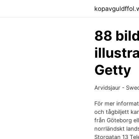
kopavguldffol.
88 bild
illust
Getty
Arvidsjaur - Swe
För mer informa
och tågbiljett ka
från Göteborg ell
norrländskt land
Storgatan 13 Tel